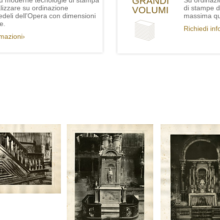
GRANDI
iù moderne tecnologie di stampa
Su ordinazi
lizzare su ordinazione
di stampe de
VOLUMI
fedeli dell’Opera con dimensioni
massima qua
e.
Richiedi in
rmazioni›