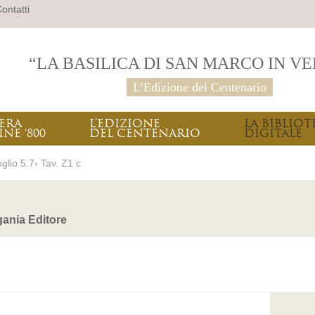
ontatti
“LA BASILICA DI SAN MARCO IN V
L’Edizione del Centenario
PERA
L’EDIZIONE
LA BIBLIOT
INE ‘800
DEL CENTENARIO
DIGITALE
glio 5.7› Tav. Z1 c
ania Editore