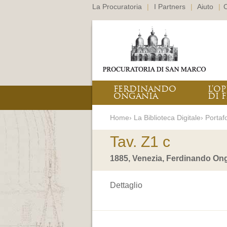
La Procuratoria
|
I Partners
|
Aiuto
|
C
FERDINANDO
L’O
ONGANIA
DI F
Home› La Biblioteca Digitale› Portafo
Tav. Z1 c
1885, Venezia, Ferdinando Ong
Dettaglio