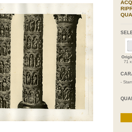
ACQ
RIP
QUA
SEL
Origi
71 
CAR
- Stam
QUA