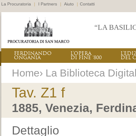
La Procuratoria
|
I Partners
|
Aiuto
|
Contatti
“LA BASILI
FERDINANDO
L’OPERA
L’EDI
ONGANIA
DI FINE ‘800
DEL 
Home› La Biblioteca Digitale
Tav. Z1 f
1885, Venezia, Ferdi
Dettaglio