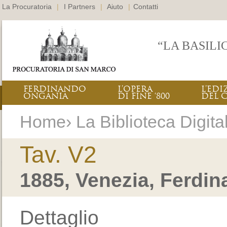
La Procuratoria
|
I Partners
|
Aiuto
|
Contatti
“LA BASILI
FERDINANDO
L’OPERA
L’EDI
ONGANIA
DI FINE ‘800
DEL 
Home› La Biblioteca Digital
Tav. V2
1885, Venezia, Ferdi
Dettaglio