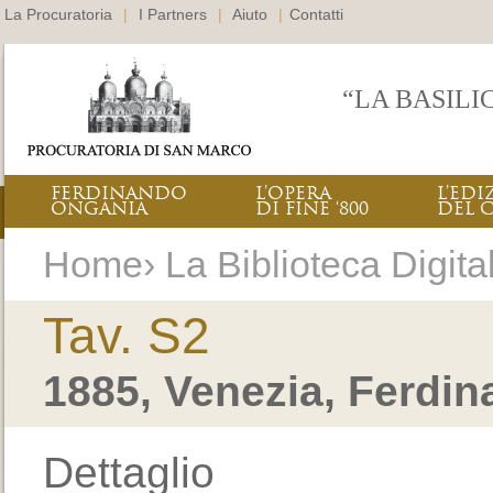
La Procuratoria
|
I Partners
|
Aiuto
|
Contatti
“LA BASILI
FERDINANDO
L’OPERA
L’EDI
ONGANIA
DI FINE ‘800
DEL 
Home› La Biblioteca Digital
Tav. S2
1885, Venezia, Ferdi
Dettaglio