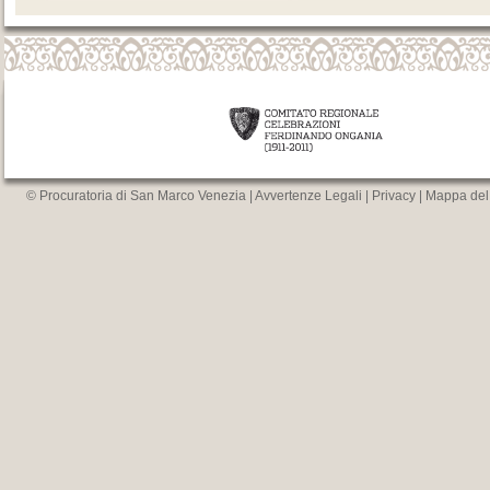
© Procuratoria di San Marco Venezia |
Avvertenze Legali
|
Privacy
|
Mappa del 