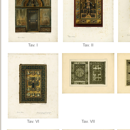
Tav. I
Tav. II
Tav. VI
Tav. VII