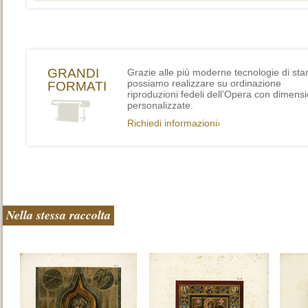
GRANDI
Grazie alle più moderne tecnologie di st
possiamo realizzare su ordinazione
FORMATI
riproduzioni fedeli dell’Opera con dimensi
personalizzate.
Richiedi informazioni›
Nella stessa raccolta