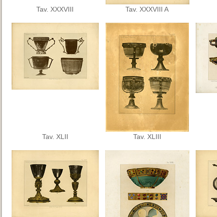
Tav. XXXVIII
Tav. XXXVIII A
Tav. XLII
Tav. XLIII