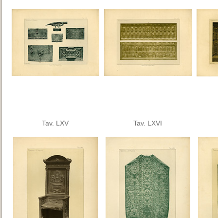
Tav. LXV
Tav. LXVI