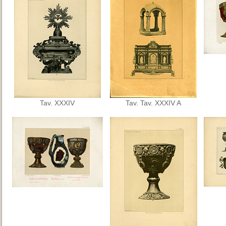
Tav. XXXIV
Tav. Tav. XXXIV A