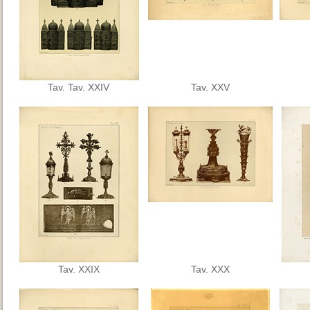
Tav. Tav. XXIV
Tav. XXV
Tav. XXIX
Tav. XXX