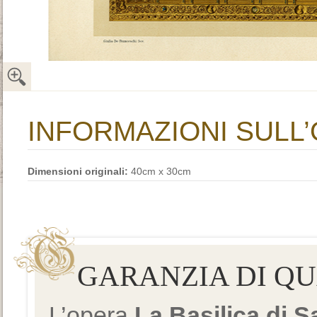
INFORMAZIONI SULL
Dimensioni originali:
40cm x 30cm
GARANZIA DI Q
L’opera
La Basilica di 