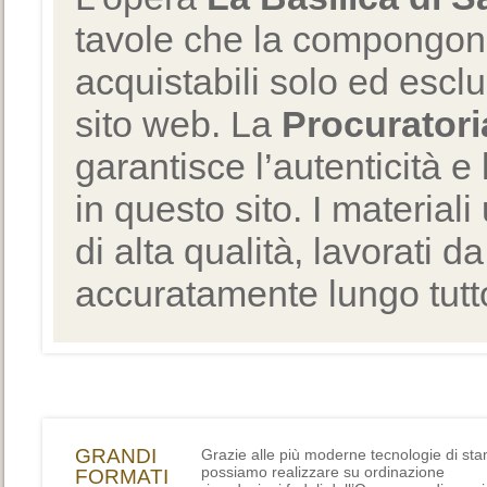
tavole che la compongono
acquistabili solo ed escl
sito web. La
Procuratori
garantisce l’autenticità e 
in questo sito. I materiali
di alta qualità, lavorati d
accuratamente lungo tutto
GRANDI
Grazie alle più moderne tecnologie di st
possiamo realizzare su ordinazione
FORMATI