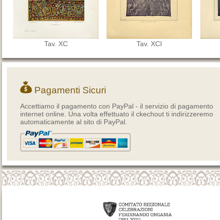
Tav. XC
Tav. XCI
Pagamenti Sicuri
Accettiamo il pagamento con PayPal - il servizio di pagamento
internet online. Una volta effettuato il ckechout ti indirizzeremo
automaticamente al sito di PayPal.