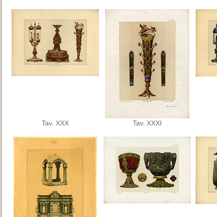
Tav. XXX
Tav. XXXI