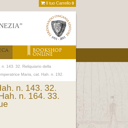
Il tuo Carrello
0
ENEZIA”
ECA
BOOKSHOP
ONLINE
n. 143. 32. Reliquiario della
Imperatrice Maria, cat. Hah. n. 192.
Hah. n. 143. 32.
Hah. n. 164. 33.
gue