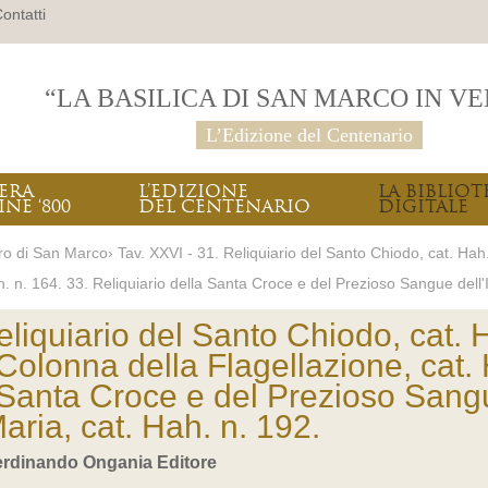
ontatti
“LA BASILICA DI SAN MARCO IN V
L’Edizione del Centenario
PERA
L’EDIZIONE
LA BIBLIOT
INE ‘800
DEL CENTENARIO
DIGITALE
ro di San Marco› Tav. XXVI - 31. Reliquiario del Santo Chiodo, cat. Hah. 
h. n. 164. 33. Reliquiario della Santa Croce e del Prezioso Sangue dell'
eliquiario del Santo Chiodo, cat. 
 Colonna della Flagellazione, cat. 
a Santa Croce e del Prezioso San
aria, cat. Hah. n. 192.
Ferdinando Ongania Editore