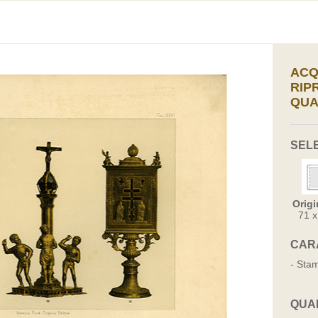
ACQ
RIP
QUA
SEL
Origi
71 
CAR
- Stam
QUA