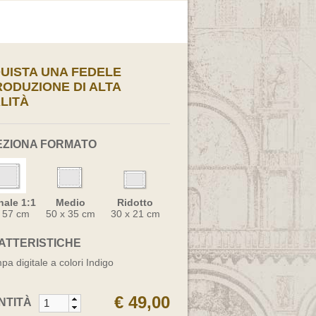
UISTA UNA FEDELE
RODUZIONE DI ALTA
LITÀ
EZIONA FORMATO
nale 1:1
Medio
Ridotto
x 57 cm
50 x 35 cm
30 x 21 cm
ATTERISTICHE
pa digitale a colori Indigo
€ 49,00
NTITÀ