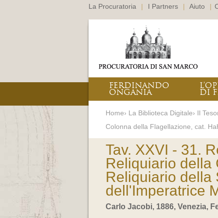
La Procuratoria
|
I Partners
|
Aiuto
|
C
FERDINANDO
L’O
ONGANIA
DI F
Home› La Biblioteca Digitale› Il Teso
Colonna della Flagellazione, cat. Ha
Tav. XXVI - 31. R
Reliquiario della
Reliquiario dell
dell'Imperatrice M
Carlo Jacobi, 1886, Venezia, 