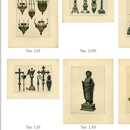
Tav. LVI
Tav. LVIII
Tav. LXI
Tav. LXII