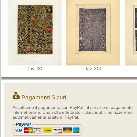
Tav. XC
Tav. XCI
Pagamenti Sicuri
Accettiamo il pagamento con PayPal - il servizio di pagamento
internet online. Una volta effettuato il ckechout ti indirizzeremo
automaticamente al sito di PayPal.