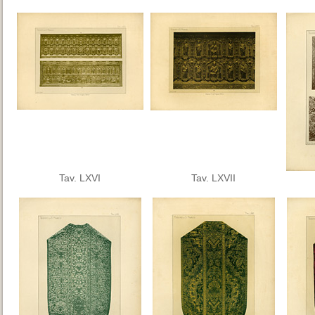
Tav. LXVI
Tav. LXVII