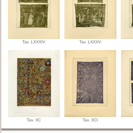
Tav. LXXXIV
Tav. LXXXV
Tav. XC
Tav. XCI