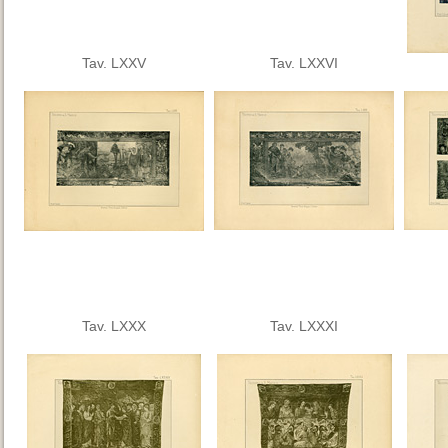
Tav. LXXV
Tav. LXXVI
Tav. LXXX
Tav. LXXXI