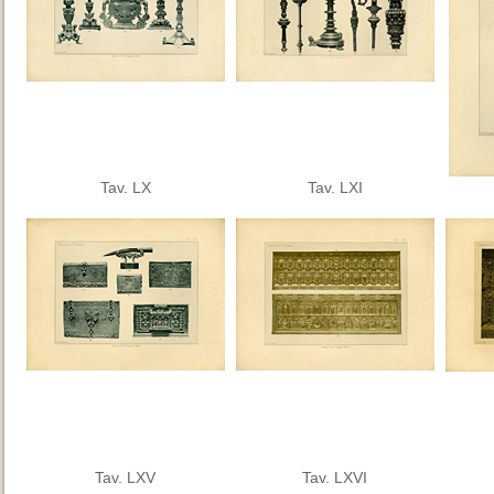
Tav. LX
Tav. LXI
Tav. LXV
Tav. LXVI