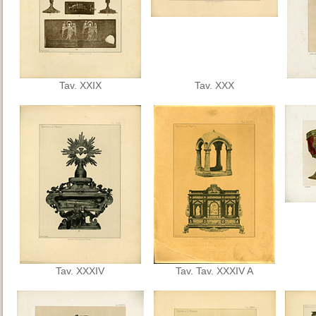
Tav. XXIX
Tav. XXX
Tav. XXXIV
Tav. Tav. XXXIV A