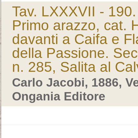
Tav. LXXXVII - 190.
Primo arazzo, cat. 
davanti a Caifa e Fl
della Passione. Sec
n. 285, Salita al Cal
Carlo Jacobi, 1886, V
Ongania Editore