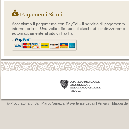
Pagamenti Sicuri
Accettiamo il pagamento con PayPal - il servizio di pagamento
internet online. Una volta effettuato il ckechout ti indirizzeremo
automaticamente al sito di PayPal.
© Procuratoria di San Marco Venezia |
Avvertenze Legali
|
Privacy
|
Mappa del 