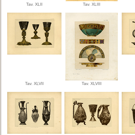
Tav. XLII
Tav. XLIII
Tav. XLVII
Tav. XLVIII