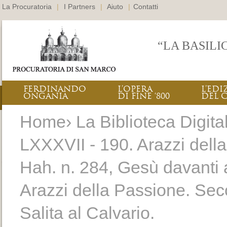
La Procuratoria
|
I Partners
|
Aiuto
|
Contatti
“LA BASILI
FERDINANDO
L’OPERA
L’EDI
ONGANIA
DI FINE ‘800
DEL 
Home› La Biblioteca Digital
LXXXVII - 190. Arazzi della
Hah. n. 284, Gesù davanti 
Arazzi della Passione. Sec
Salita al Calvario.