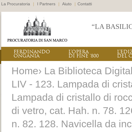
La Procuratoria
|
I Partners
|
Aiuto
|
Contatti
“LA BASILI
FERDINANDO
L’OPERA
L’EDI
ONGANIA
DI FINE ‘800
DEL 
Home› La Biblioteca Digital
LIV - 123. Lampada di crista
Lampada di cristallo di roc
di vetro, cat. Hah. n. 78. 1
n. 82. 128. Navicella da inc