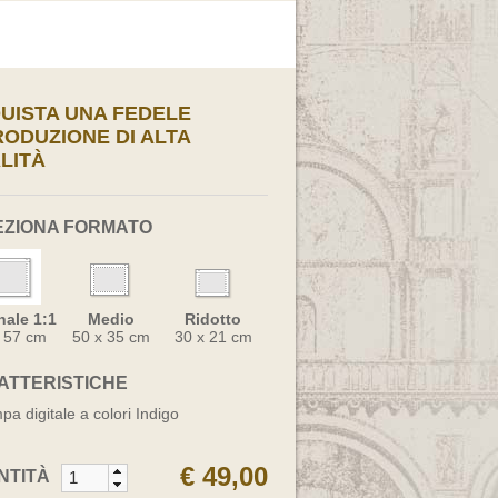
UISTA UNA FEDELE
RODUZIONE DI ALTA
LITÀ
EZIONA FORMATO
nale 1:1
Medio
Ridotto
x 57 cm
50 x 35 cm
30 x 21 cm
ATTERISTICHE
pa digitale a colori Indigo
€ 49,00
NTITÀ