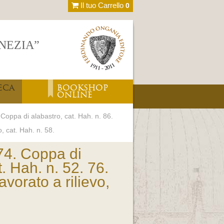
Il tuo Carrello
0
ENEZIA”
ECA
BOOKSHOP
ONLINE
 Coppa di alabastro, cat. Hah. n. 86.
o, cat. Hah. n. 58.
 74. Coppa di
t. Hah. n. 52. 76.
avorato a rilievo,