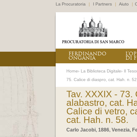
La Procuratoria
|
I Partners
|
Aiuto
|
C
FERDINANDO
L’O
ONGANIA
DI F
Home› La Biblioteca Digitale› Il Teso
75. Calice di diaspro, cat. Hah. n. 52.
Tav. XXXIX - 73. 
alabastro, cat. Ha
Calice di vetro, c
cat. Hah. n. 58.
Carlo Jacobi, 1886, Venezia, 