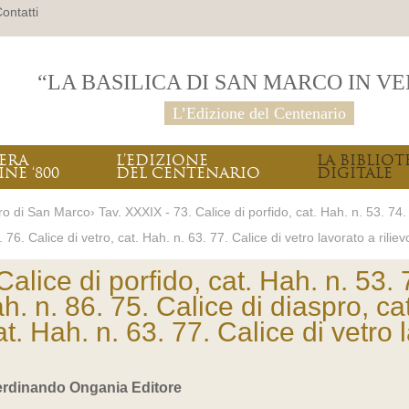
ontatti
“LA BASILICA DI SAN MARCO IN V
L’Edizione del Centenario
PERA
L’EDIZIONE
LA BIBLIOT
INE ‘800
DEL CENTENARIO
DIGITALE
ro di San Marco› Tav. XXXIX - 73. Calice di porfido, cat. Hah. n. 53. 74.
 76. Calice di vetro, cat. Hah. n. 63. 77. Calice di vetro lavorato a riliev
Calice di porfido, cat. Hah. n. 53.
h. n. 86. 75. Calice di diaspro, ca
at. Hah. n. 63. 77. Calice di vetro l
Ferdinando Ongania Editore