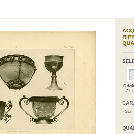
ACQ
RIP
QUA
SEL
Origi
71 
CAR
- Stam
QUA