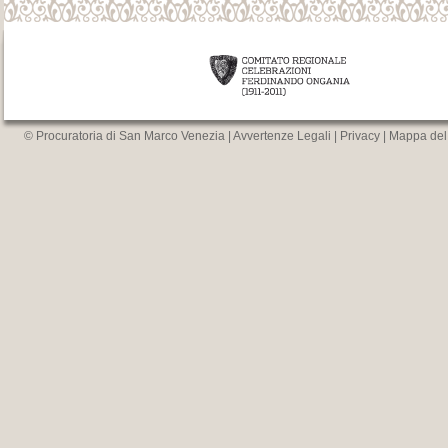
© Procuratoria di San Marco Venezia |
Avvertenze Legali
|
Privacy
|
Mappa del 