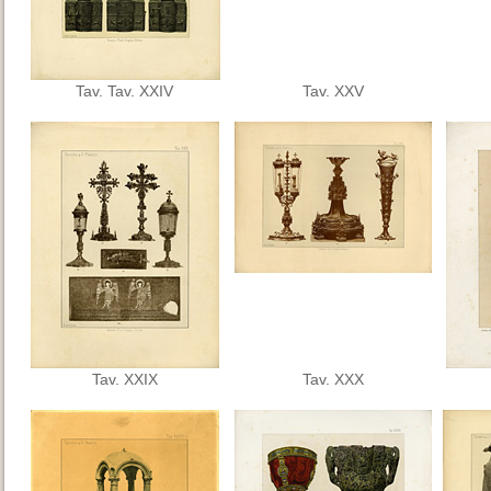
Tav. Tav. XXIV
Tav. XXV
Tav. XXIX
Tav. XXX