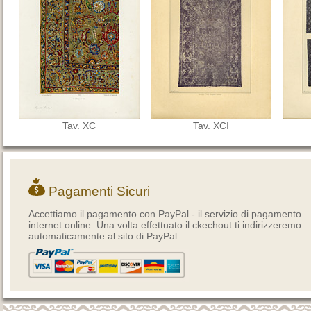
Tav. XC
Tav. XCI
Pagamenti Sicuri
Accettiamo il pagamento con PayPal - il servizio di pagamento
internet online. Una volta effettuato il ckechout ti indirizzeremo
automaticamente al sito di PayPal.