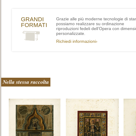
GRANDI
Grazie alle più moderne tecnologie di st
possiamo realizzare su ordinazione
FORMATI
riproduzioni fedeli dell’Opera con dimensi
personalizzate.
Richiedi informazioni›
Nella stessa raccolta