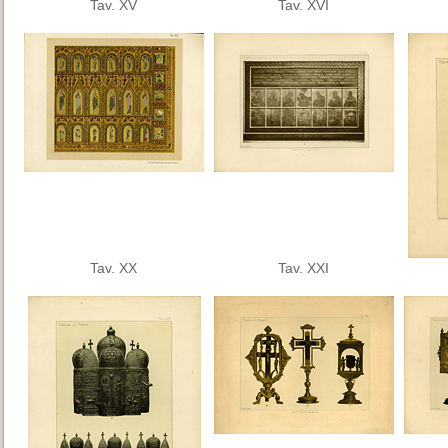
Tav. XV
Tav. XVI
Tav. XX
Tav. XXI