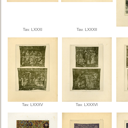
Tav. LXXXI
Tav. LXXXII
Tav. LXXXV
Tav. LXXXVI