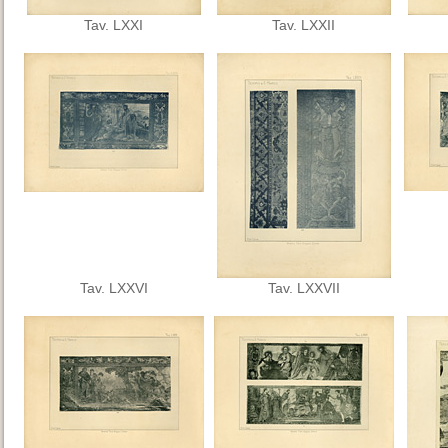
Tav. LXXI
Tav. LXXII
Tav. LXXVI
Tav. LXXVII