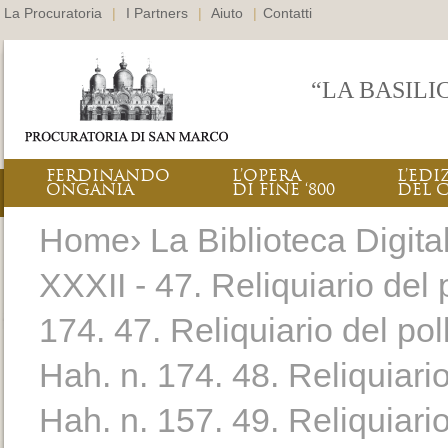
La Procuratoria
|
I Partners
|
Aiuto
|
Contatti
“LA BASILI
FERDINANDO
L’OPERA
L’EDI
ONGANIA
DI FINE ‘800
DEL 
Home› La Biblioteca Digital
XXXII - 47. Reliquiario del 
174. 47. Reliquiario del pol
Hah. n. 174. 48. Reliquiari
Hah. n. 157. 49. Reliquiari