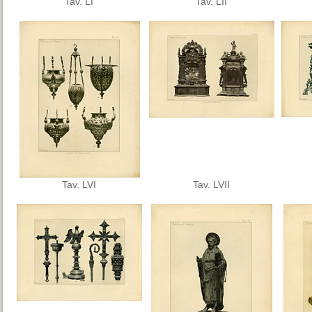
Tav. LI
Tav. LII
Tav. LVI
Tav. LVII