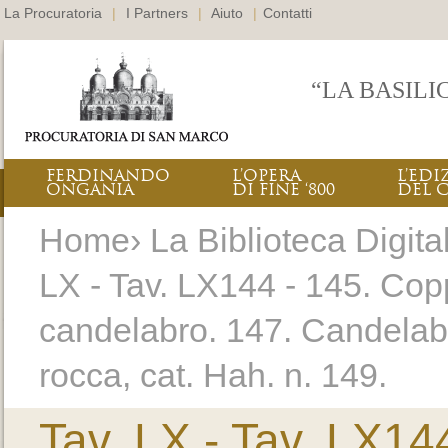
La Procuratoria
|
I Partners
|
Aiuto
|
Contatti
“LA BASILI
FERDINANDO
L’OPERA
L’EDI
ONGANIA
DI FINE ‘800
DEL 
Home› La Biblioteca Digital
LX - Tav. LX144 - 145. Copp
candelabro. 147. Candelabro
rocca, cat. Hah. n. 149.
Tav. LX - Tav. LX14