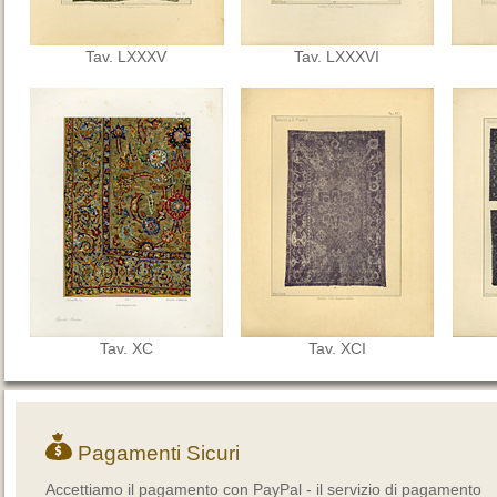
Tav. LXXXV
Tav. LXXXVI
Tav. XC
Tav. XCI
Pagamenti Sicuri
Accettiamo il pagamento con PayPal - il servizio di pagamento