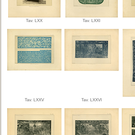
Tav. LXX
Tav. LXXI
Tav. LXXV
Tav. LXXVI