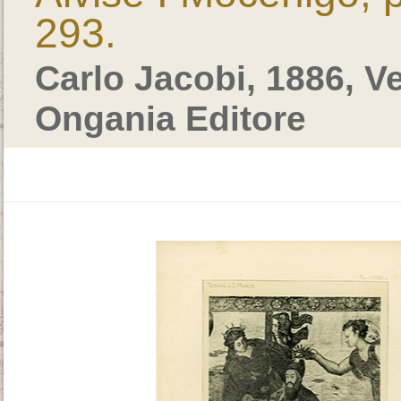
293.
Carlo Jacobi, 1886, V
Ongania Editore