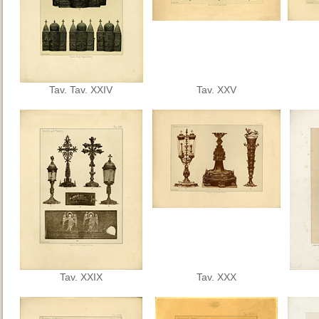
Tav. Tav. XXIV
Tav. XXV
Tav. XXIX
Tav. XXX