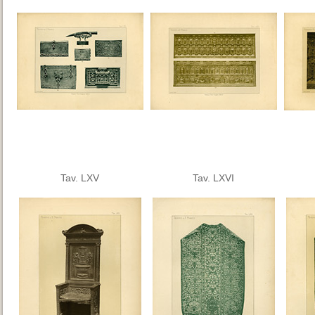
Tav. LXV
Tav. LXVI