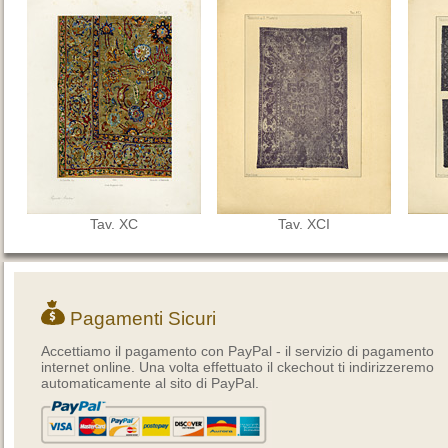
Tav. XC
Tav. XCI
Pagamenti Sicuri
Accettiamo il pagamento con PayPal - il servizio di pagamento
internet online. Una volta effettuato il ckechout ti indirizzeremo
automaticamente al sito di PayPal.