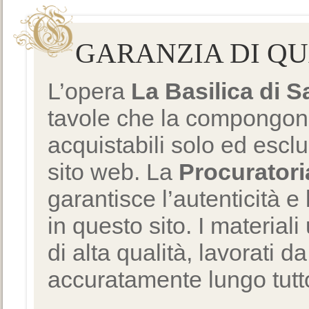
GARANZIA DI Q
L’opera
La Basilica di 
tavole che la compongono
acquistabili solo ed escl
sito web. La
Procuratori
garantisce l’autenticità e 
in questo sito. I materiali
di alta qualità, lavorati d
accuratamente lungo tutto