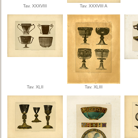
Tav. XXXVIII
Tav. XXXVIII A
Tav. XLII
Tav. XLIII