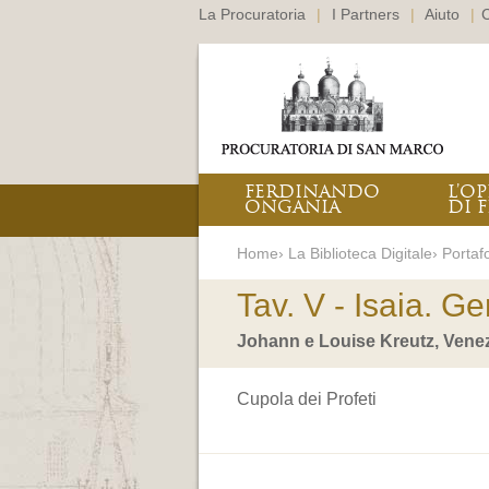
La Procuratoria
|
I Partners
|
Aiuto
|
C
FERDINANDO
L’O
ONGANIA
DI F
Home› La Biblioteca Digitale› Portafo
Tav. V - Isaia. G
Johann e Louise Kreutz, Vene
Cupola dei Profeti