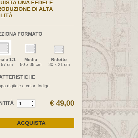
UISTA UNA FEDELE
RODUZIONE DI ALTA
LITÀ
EZIONA FORMATO
nale 1:1
Medio
Ridotto
x 57 cm
50 x 35 cm
30 x 21 cm
ATTERISTICHE
pa digitale a colori Indigo
€ 49,00
NTITÀ