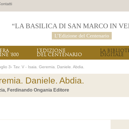
ontatti
“LA BASILICA DI SAN MARCO IN V
L’Edizione del Centenario
PERA
L’EDIZIONE
LA BIBLIOT
INE ‘800
DEL CENTENARIO
DIGITALE
glio 3› Tav. V - Isaia. Geremia. Daniele. Abdia.
eremia. Daniele. Abdia.
zia, Ferdinando Ongania Editore