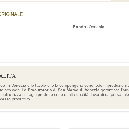
ORIGINALE
Fondo:
Ongania
ALITÀ
rco in Venezia
e le tavole che la compongono sono fedeli riproduzioni a
to sito web. La
Procuratoria di San Marco di Venezia
garantisce l’aute
eriali utilizzati in ogni prodotto sono di alta qualità, lavorati da personal
ocesso produttivo.