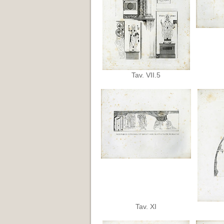
Tav. VII.5
Tav. XI