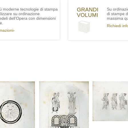
GRANDI
iù moderne tecnologie di stampa
Su ordinazi
lizzare su ordinazione
di stampe de
VOLUMI
fedeli dell’Opera con dimensioni
massima qua
e.
Richiedi in
rmazioni›