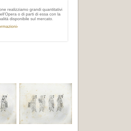
one realizziamo grandi quantitativi
ll’Opera o di parti di essa con la
lità disponibile sul mercato.
formazioni›