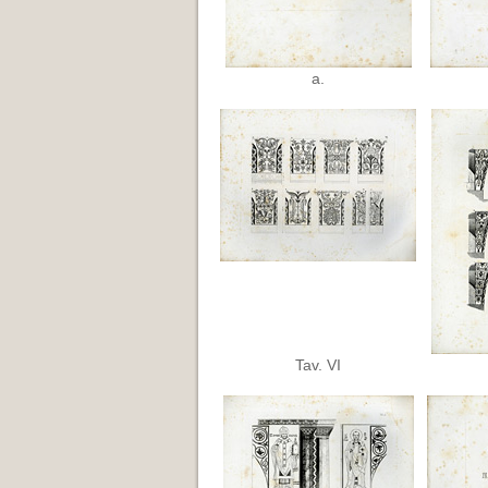
a.
Tav. VI