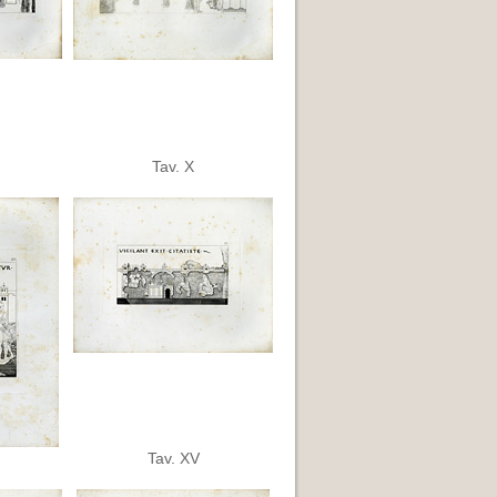
Tav. X
Tav. XV