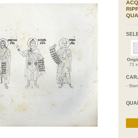
ACQ
RIP
QUA
SEL
Origi
71 
CAR
- Stam
QUA