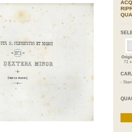
ACQ
RIP
QUA
SEL
Origi
71 
CAR
- Stam
QUA