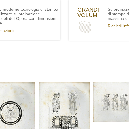
GRANDI
iù moderne tecnologie di stampa
Su ordinazi
lizzare su ordinazione
di stampe de
VOLUMI
fedeli dell’Opera con dimensioni
massima qua
e.
Richiedi in
rmazioni›