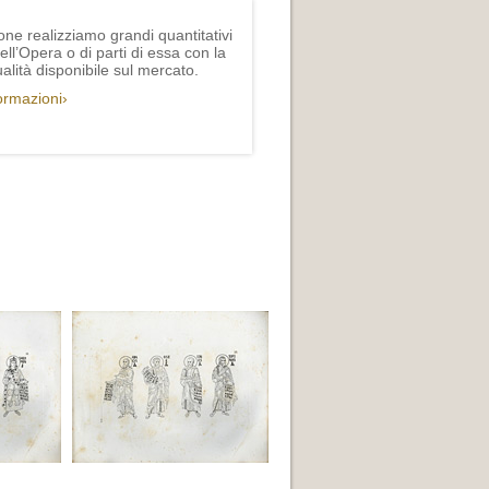
one realizziamo grandi quantitativi
ll’Opera o di parti di essa con la
lità disponibile sul mercato.
formazioni›