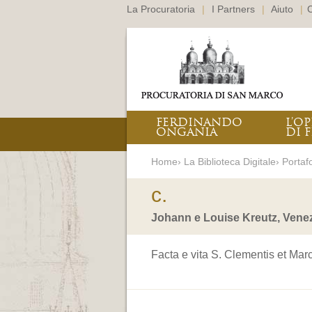
La Procuratoria
|
I Partners
|
Aiuto
|
C
FERDINANDO
L’O
ONGANIA
DI F
Home› La Biblioteca Digitale› Portafo
c.
Johann e Louise Kreutz, Vene
Facta e vita S. Clementis et Marc