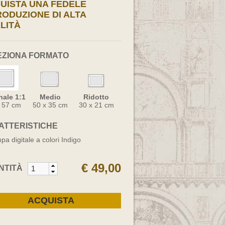
UISTA UNA FEDELE
RODUZIONE DI ALTA
LITÀ
EZIONA FORMATO
nale 1:1
Medio
Ridotto
x 57 cm
50 x 35 cm
30 x 21 cm
ATTERISTICHE
pa digitale a colori Indigo
€ 49,00
NTITÀ