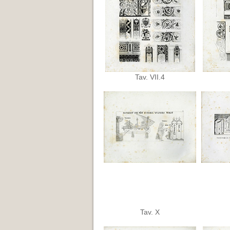
Tav. VII.4
Tav. X