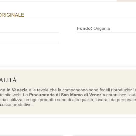
ORIGINALE
Fondo:
Ongania
ALITÀ
rco in Venezia
e le tavole che la compongono sono fedeli riproduzioni a
to sito web. La
Procuratoria di San Marco di Venezia
garantisce l’aute
eriali utilizzati in ogni prodotto sono di alta qualità, lavorati da personal
ocesso produttivo.