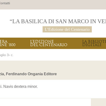
ontatti
“LA BASILICA DI SAN MARCO IN V
L’Edizione del Centenario
PERA
L’EDIZIONE
LA BIBLIOT
INE ‘800
DEL CENTENARIO
DIGITALE
glio 3› c.
zia, Ferdinando Ongania Editore
i. Navis dextera minor.