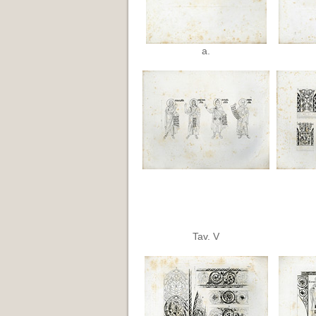
a.
Tav. V