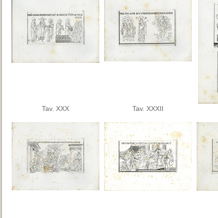
Tav. XXX
Tav. XXXII