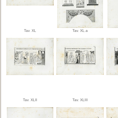
Tav. XL
Tav. XL.a
Tav. XLII
Tav. XLIII