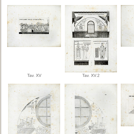
Tav. XV
Tav. XV.2