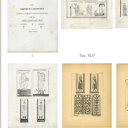
i.
Tav. XLV