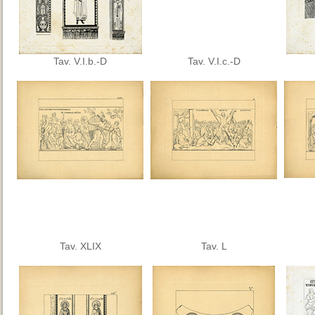
Tav. V.I.b.-D
Tav. V.I.c.-D
Tav. XLIX
Tav. L