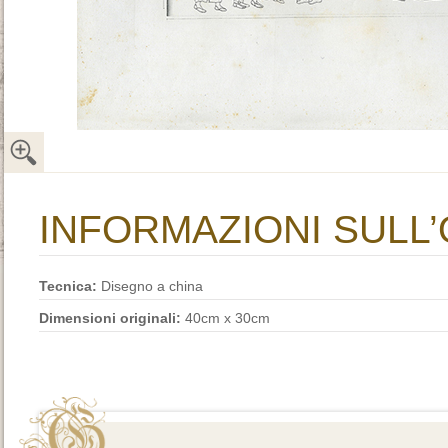
INFORMAZIONI SULL
Tecnica:
Disegno a china
Dimensioni originali:
40cm x 30cm