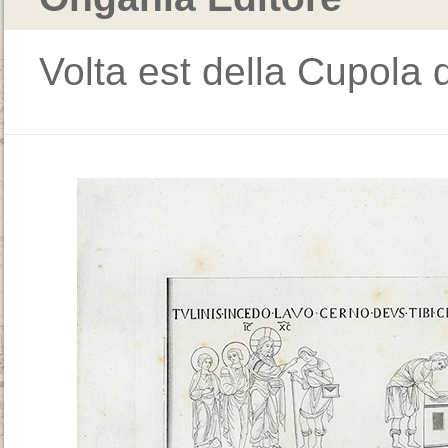
Volta est della Cupola