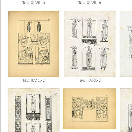
Tav. XLVIII.a
Tav. XLVIII.b
Tav. II.V.c.-D
Tav. II.V.d.-D