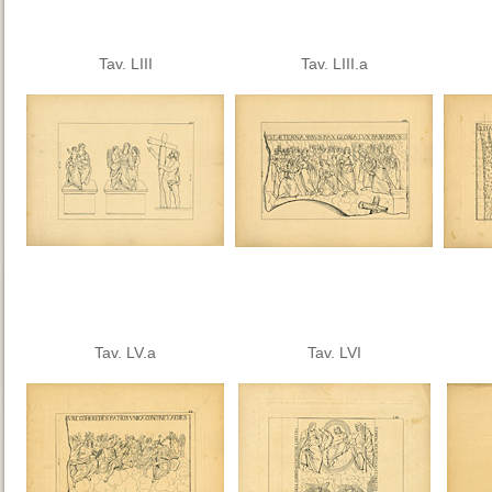
Tav. LIII
Tav. LIII.a
Tav. LV.a
Tav. LVI