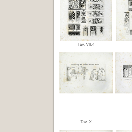
Tav. VII.4
Tav. X