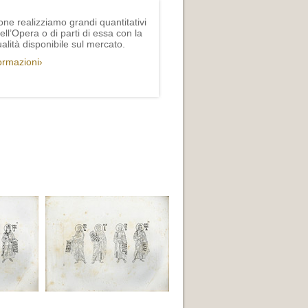
one realizziamo grandi quantitativi
ll’Opera o di parti di essa con la
lità disponibile sul mercato.
formazioni›