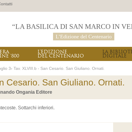
ontatti
“LA BASILICA DI SAN MARCO IN V
L’Edizione del Centenario
PERA
L’EDIZIONE
LA BIBLIOT
INE ‘800
DEL CENTENARIO
DIGITALE
glio 3› Tav. XLVIII.b - San Cesario. San Giuliano. Ornati.
an Cesario. San Giuliano. Ornati.
inando Ongania Editore
ecoste. Sottarchi inferiori.