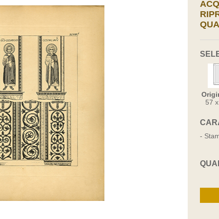
ACQ
RIP
QUA
SEL
Origi
57 
CAR
- Stam
QUA