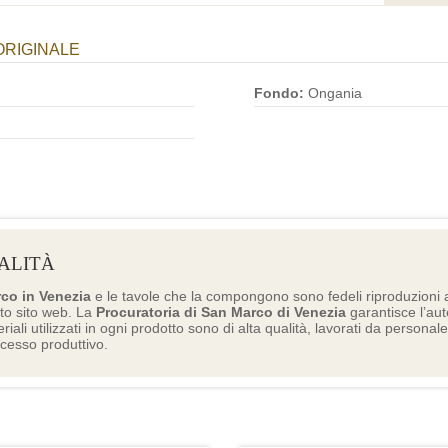
ORIGINALE
Fondo:
Ongania
ALITÀ
rco in Venezia
e le tavole che la compongono sono fedeli riproduzioni a
to sito web. La
Procuratoria di San Marco di Venezia
garantisce l’aute
eriali utilizzati in ogni prodotto sono di alta qualità, lavorati da personal
ocesso produttivo.