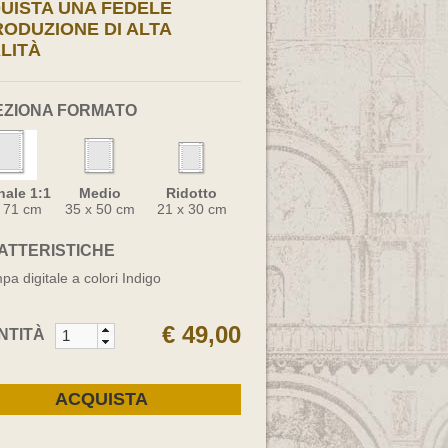
UISTA UNA FEDELE
RODUZIONE DI ALTA
LITÀ
EZIONA FORMATO
nale 1:1
Medio
Ridotto
x 71 cm
35 x 50 cm
21 x 30 cm
ATTERISTICHE
pa digitale a colori Indigo
€ 49,00
NTITÀ