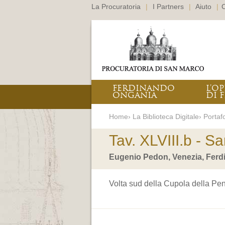
La Procuratoria
|
I Partners
|
Aiuto
|
C
FERDINANDO
L’O
ONGANIA
DI F
Home› La Biblioteca Digitale› Portafo
Tav. XLVIII.b - S
Eugenio Pedon, Venezia, Ferd
Volta sud della Cupola della Pent