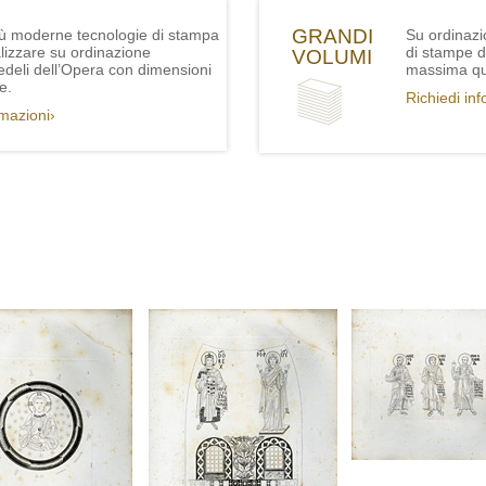
GRANDI
iù moderne tecnologie di stampa
Su ordinazi
lizzare su ordinazione
di stampe de
VOLUMI
fedeli dell’Opera con dimensioni
massima qua
e.
Richiedi in
rmazioni›