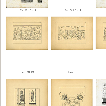
Tav. V.I.b.-D
Tav. V.I.c.-D
Tav. XLIX
Tav. L