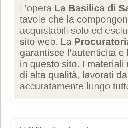
L’opera
La Basilica di 
tavole che la compongono
acquistabili solo ed escl
sito web. La
Procuratori
garantisce l’autenticità e 
in questo sito. I materiali
di alta qualità, lavorati d
accuratamente lungo tutto