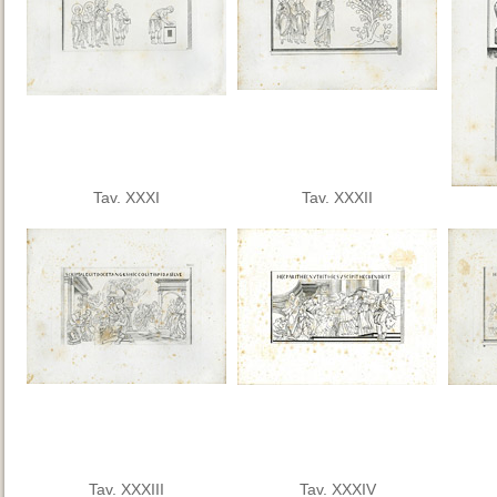
Tav. XXXI
Tav. XXXII
Tav. XXXIII
Tav. XXXIV