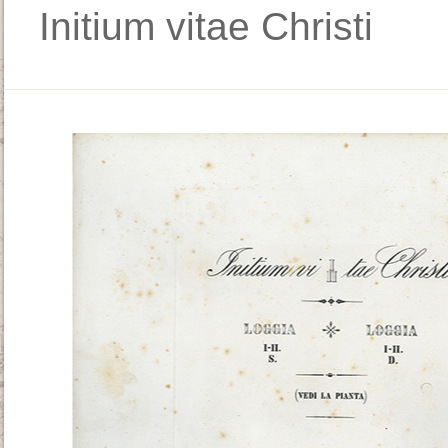
Initium vitae Christi