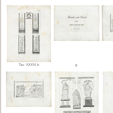
Tav. XXXVI.b
g.