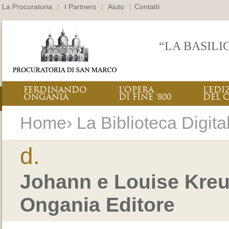
La Procuratoria
|
I Partners
|
Aiuto
|
Contatti
“LA BASILI
FERDINANDO
L’OPERA
L’EDI
ONGANIA
DI FINE ‘800
DEL 
Home› La Biblioteca Digital
d.
Johann e Louise Kreu
Ongania Editore