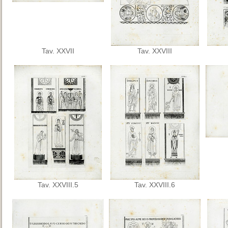
Tav. XXVII
Tav. XXVIII
Tav. XXVIII.5
Tav. XXVIII.6