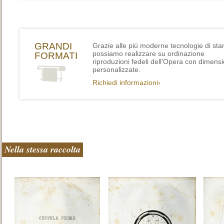
GRANDI
Grazie alle più moderne tecnologie di st
possiamo realizzare su ordinazione
FORMATI
riproduzioni fedeli dell’Opera con dimensi
personalizzate.
Richiedi informazioni›
Nella stessa raccolta