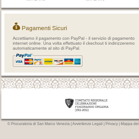
Pagamenti Sicuri
Accettiamo il pagamento con PayPal - il servizio di pagamento
internet online. Una volta effettuato il ckechout ti indirizzeremo
automaticamente al sito di PayPal.
© Procuratoria di San Marco Venezia |
Avvertenze Legali
|
Privacy
|
Mappa del 