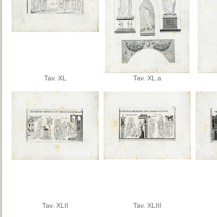
Tav. XL
Tav. XL.a
Tav. XLII
Tav. XLIII