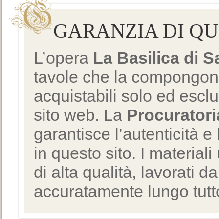
GARANZIA DI Q
L’opera
La Basilica di 
tavole che la compongono
acquistabili solo ed escl
sito web. La
Procuratori
garantisce l’autenticità e 
in questo sito. I materiali
di alta qualità, lavorati d
accuratamente lungo tutto