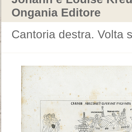
Ongania Editore
Cantoria destra. Volta 