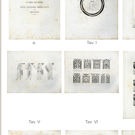
a.
Tav. I
Tav. V
Tav. VI