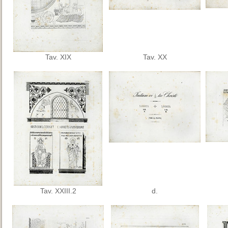
Tav. XIX
Tav. XX
Tav. XXIII.2
d.