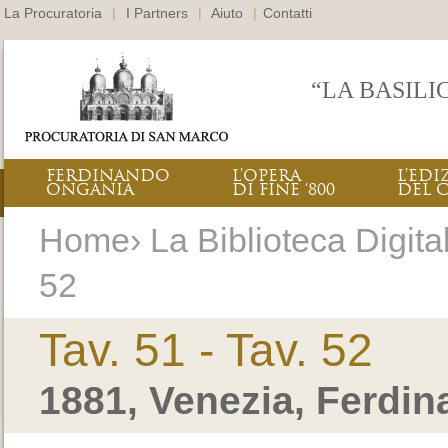
La Procuratoria
|
I Partners
|
Aiuto
|
Contatti
“LA BASILI
FERDINANDO
L’OPERA
L’EDI
ONGANIA
DI FINE ‘800
DEL 
Home› La Biblioteca Digitale
52
Tav. 51 - Tav. 52
1881, Venezia, Ferdi