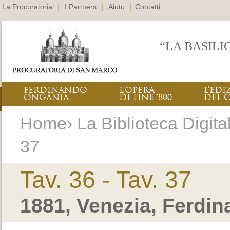
La Procuratoria
|
I Partners
|
Aiuto
|
Contatti
“LA BASILI
FERDINANDO
L’OPERA
L’EDI
ONGANIA
DI FINE ‘800
DEL 
Home› La Biblioteca Digitale
37
Tav. 36 - Tav. 37
1881, Venezia, Ferdi