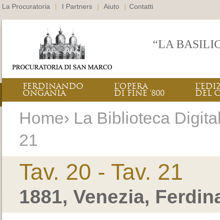
La Procuratoria
|
I Partners
|
Aiuto
|
Contatti
“LA BASILI
FERDINANDO
L’OPERA
L’EDI
ONGANIA
DI FINE ‘800
DEL 
Home› La Biblioteca Digitale
21
Tav. 20 - Tav. 21
1881, Venezia, Ferdi