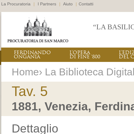
La Procuratoria
|
I Partners
|
Aiuto
|
Contatti
“LA BASILI
FERDINANDO
L’OPERA
L’EDI
ONGANIA
DI FINE ‘800
DEL 
Home› La Biblioteca Digital
Tav. 5
1881, Venezia, Ferdi
Dettaglio