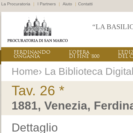
La Procuratoria
|
I Partners
|
Aiuto
|
Contatti
“LA BASILI
FERDINANDO
L’OPERA
L’EDI
ONGANIA
DI FINE ‘800
DEL 
Home› La Biblioteca Digitale
Tav. 26 *
1881, Venezia, Ferdi
Dettaglio