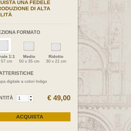
UISTA UNA FEDELE
RODUZIONE DI ALTA
LITÀ
EZIONA FORMATO
nale 1:1
Medio
Ridotto
x 57 cm
50 x 35 cm
30 x 21 cm
ATTERISTICHE
pa digitale a colori Indigo
€ 49,00
NTITÀ