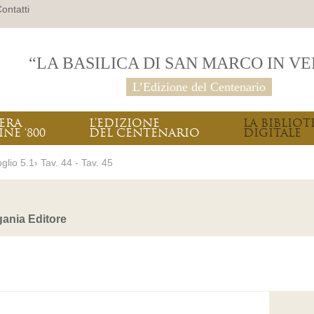
ontatti
“LA BASILICA DI SAN MARCO IN V
L’Edizione del Centenario
PERA
L’EDIZIONE
LA BIBLIOT
INE ‘800
DEL CENTENARIO
DIGITALE
glio 5.1› Tav. 44 - Tav. 45
ania Editore