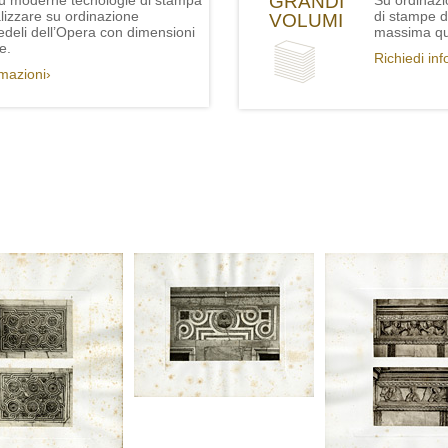
GRANDI
iù moderne tecnologie di stampa
Su ordinazi
lizzare su ordinazione
di stampe de
VOLUMI
fedeli dell’Opera con dimensioni
massima qua
e.
Richiedi in
rmazioni›