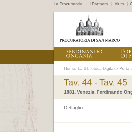
La Procuratoria
|
I Partners
|
Aiuto
|
C
FERDINANDO
L’O
ONGANIA
DI F
Home› La Biblioteca Digitale› Portafo
Tav. 44 - Tav. 45
1881, Venezia, Ferdinando Ong
Dettaglio