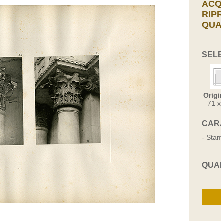
ACQ
RIP
QUA
SEL
Origi
71 
CAR
- Stam
QUA