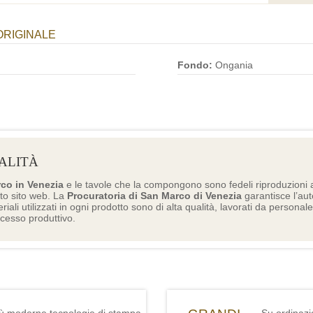
ORIGINALE
Fondo:
Ongania
ALITÀ
rco in Venezia
e le tavole che la compongono sono fedeli riproduzioni a
to sito web. La
Procuratoria di San Marco di Venezia
garantisce l’aute
eriali utilizzati in ogni prodotto sono di alta qualità, lavorati da personal
ocesso produttivo.