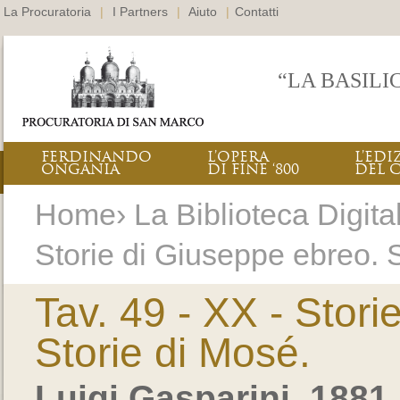
La Procuratoria
|
I Partners
|
Aiuto
|
Contatti
“LA BASILI
FERDINANDO
L’OPERA
L’EDI
ONGANIA
DI FINE ‘800
DEL 
Home› La Biblioteca Digital
Storie di Giuseppe ebreo. S
Tav. 49 - XX - Stori
Storie di Mosé.
Luigi Gasparini, 1881