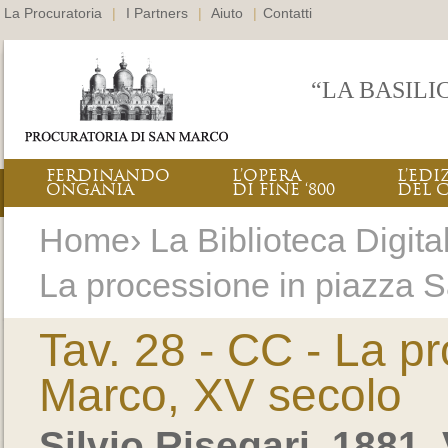
La Procuratoria
|
I Partners
|
Aiuto
|
Contatti
“LA BASILI
FERDINANDO
L’OPERA
L’EDI
ONGANIA
DI FINE ‘800
DEL 
Home› La Biblioteca Digital
La processione in piazza 
Tav. 28 - CC - La p
Marco, XV secolo
Silvio Risegari, 1881