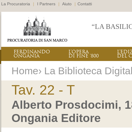
La Procuratoria
|
I Partners
|
Aiuto
|
Contatti
“LA BASILI
FERDINANDO
L’OPERA
L’EDI
ONGANIA
DI FINE ‘800
DEL 
Home› La Biblioteca Digitale
Tav. 22 - T
Alberto Prosdocimi, 1
Ongania Editore