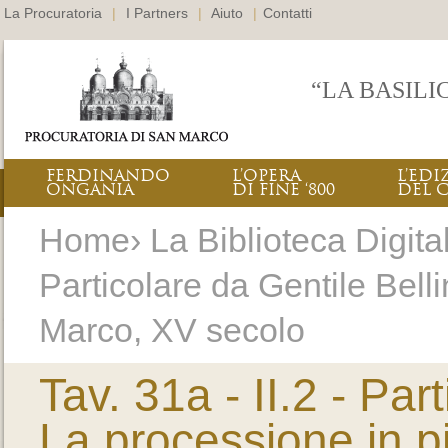
La Procuratoria
|
I Partners
|
Aiuto
|
Contatti
“LA BASILI
FERDINANDO
L’OPERA
L’EDI
ONGANIA
DI FINE ‘800
DEL 
Home› La Biblioteca Digitale
Particolare da Gentile Bell
Marco, XV secolo
Tav. 31a - II.2 - Par
La processione in 