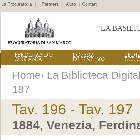
La Procuratoria
|
I Partners
|
Aiuto
|
Contatti
“LA BASILI
FERDINANDO
L’OPERA
L’EDI
ONGANIA
DI FINE ‘800
DEL 
Home› La Biblioteca Digitale
197
Tav. 196 - Tav. 197
1884, Venezia, Ferdi