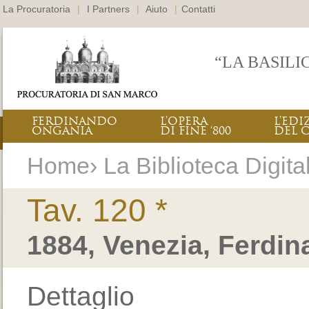
La Procuratoria
|
I Partners
|
Aiuto
|
Contatti
“LA BASILI
FERDINANDO
L’OPERA
L’EDI
ONGANIA
DI FINE ‘800
DEL 
Home› La Biblioteca Digital
Tav. 120 *
1884, Venezia, Ferdi
Dettaglio