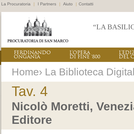
La Procuratoria
|
I Partners
|
Aiuto
|
Contatti
“LA BASILI
FERDINANDO
L’OPERA
L’EDI
ONGANIA
DI FINE ‘800
DEL 
Home› La Biblioteca Digital
Tav. 4
Nicolò Moretti, Venez
Editore