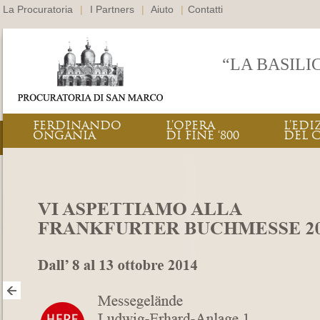
La Procuratoria
|
I Partners
|
Aiuto
|
Contatti
“LA BASILI
FERDINANDO
L’OPERA
L’EDI
ONGANIA
DI FINE ‘800
DEL 